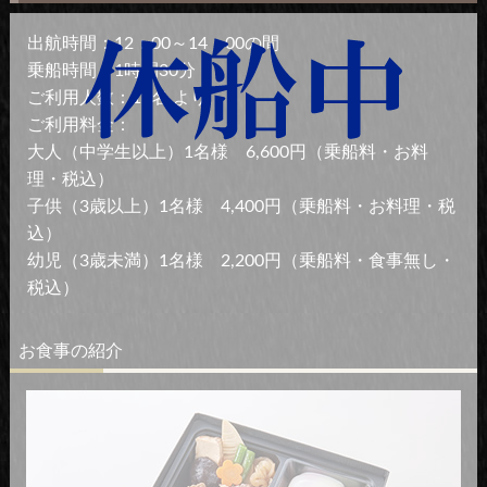
出航時間：12：00～14：00の間
乗船時間：1時間30分
ご利用人数：15名 より
ご利用料金：
大人（中学生以上）1名様 6,600円（乗船料・お料
理・税込）
子供（3歳以上）1名様 4,400円（乗船料・お料理・税
込）
幼児（3歳未満）1名様 2,200円（乗船料・食事無し・
税込）
お食事の紹介