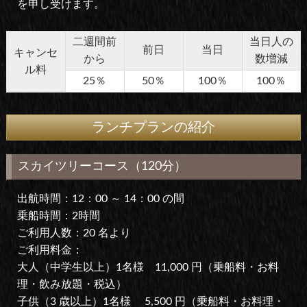
を申し受けます。
二週間前
当日人の
前日
当日
キャンセ
から
数増減
ル料
25％
50％
100％
100％
ランチプランの紹介
スカイツリーコース（120分）
出航時間：12：00 ～ 14：00 の間
乗船時間：2時間
ご利用人数：20 名より
ご利用料金：
大人（中学生以上）1名様 11,000 円（乗船料・お料
理・飲み放題・税込）
子供（3 歳以上）1名様 5,500 円（乗船料・お料理・